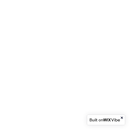
Built on