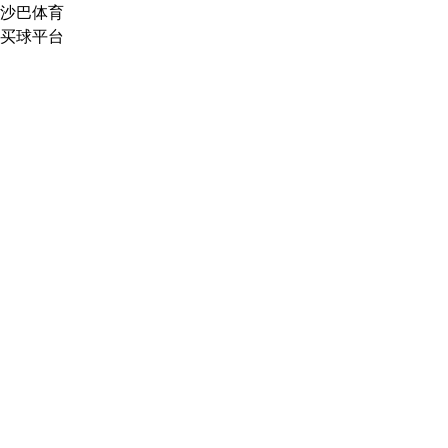
沙巴体育
买球平台