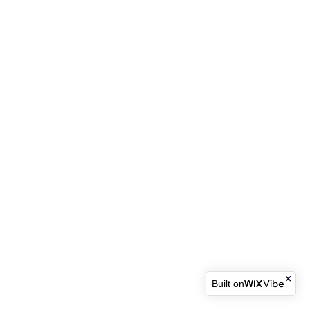
Built on