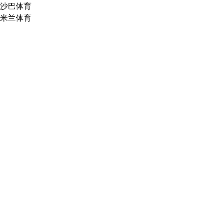
沙巴体育
米兰体育