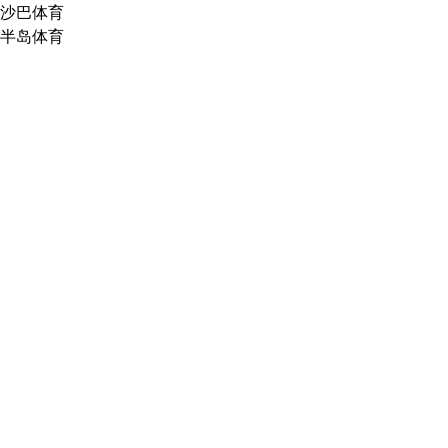
沙巴体育
半岛体育