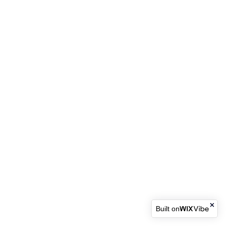
Built on