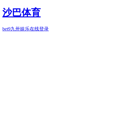
沙巴体育
bet9九卅娱乐在线登录