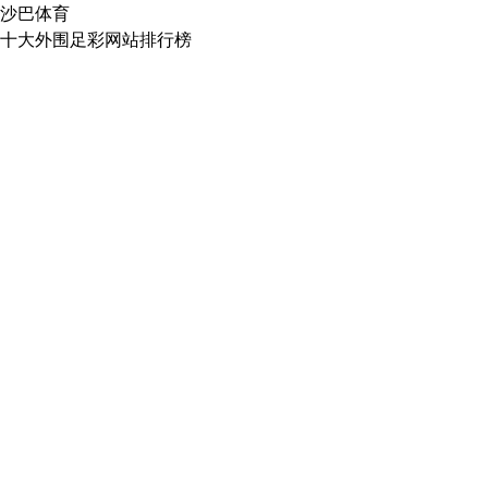
沙巴体育
十大外围足彩网站排行榜