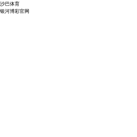
沙巴体育
银河博彩官网