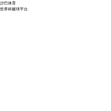
沙巴体育
世界杯赌球平台