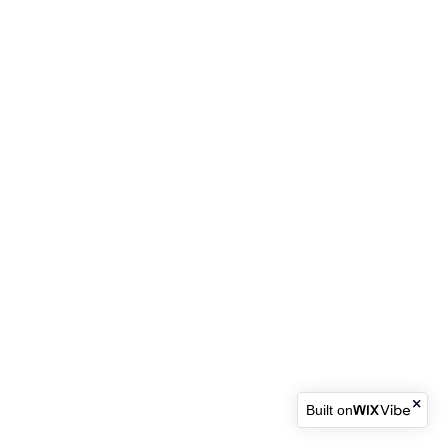
Built on