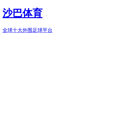
沙巴体育
全球十大外围足球平台