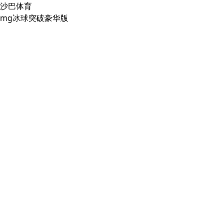
沙巴体育
mg冰球突破豪华版