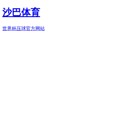
沙巴体育
世界杯压球官方网站