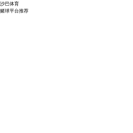
沙巴体育
赌球平台推荐