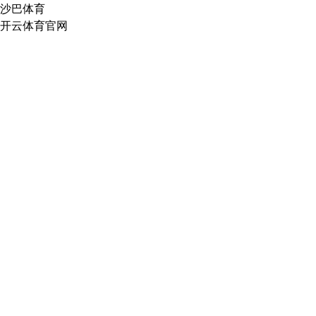
沙巴体育
开云体育官网