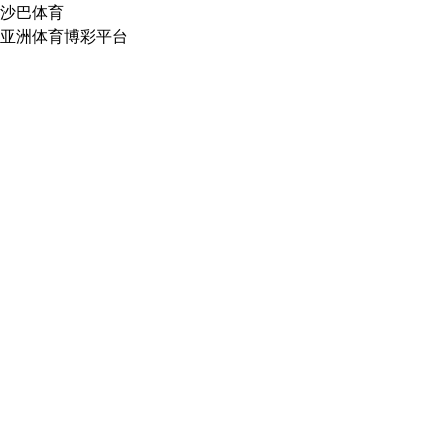
沙巴体育
亚洲体育博彩平台