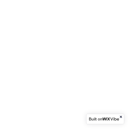
Built on