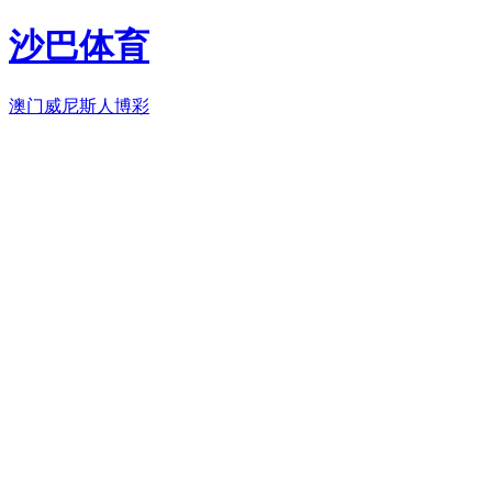
沙巴体育
澳门威尼斯人博彩