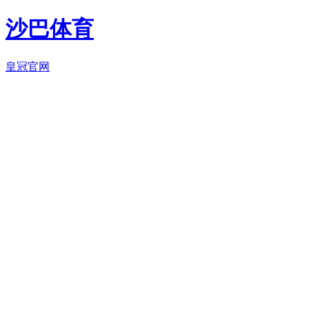
沙巴体育
皇冠官网