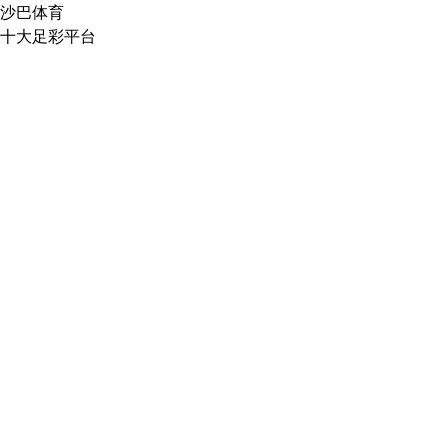
沙巴体育
十大足彩平台