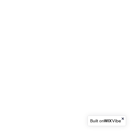
Built on