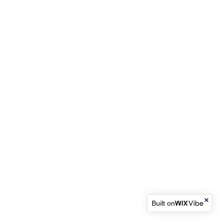
Built on