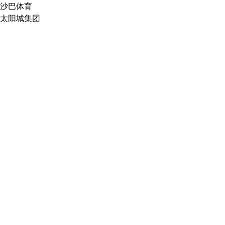
沙巴体育
太阳城集团