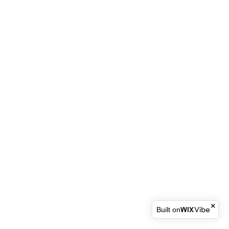
Built on