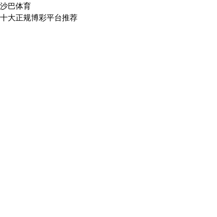
沙巴体育
十大正规博彩平台推荐