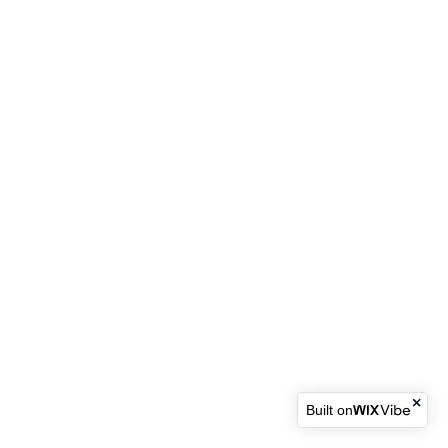
Built on