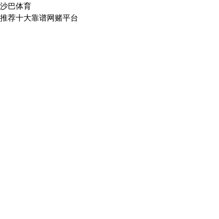
沙巴体育
推荐十大靠谱网赌平台