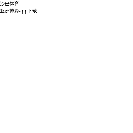
沙巴体育
亚洲博彩app下载