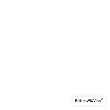
Built on