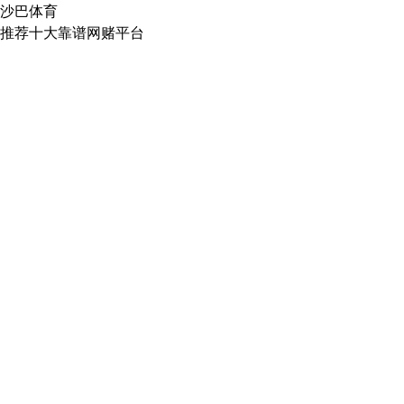
沙巴体育
推荐十大靠谱网赌平台