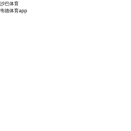
沙巴体育
韦德体育app