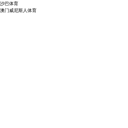
沙巴体育
澳门威尼斯人体育