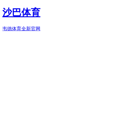
沙巴体育
韦德体育全新官网