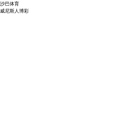
沙巴体育
威尼斯人博彩