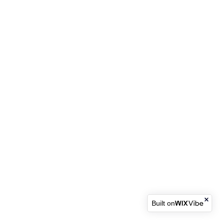
Built on