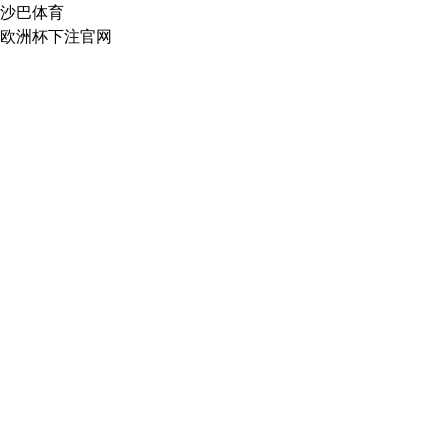
沙巴体育
欧洲杯下注官网