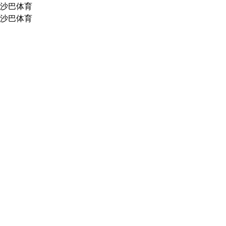
沙巴体育
沙巴体育