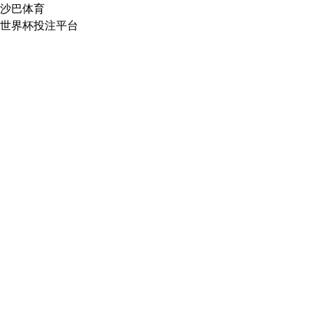
沙巴体育
世界杯投注平台