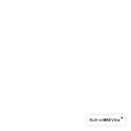
Built on