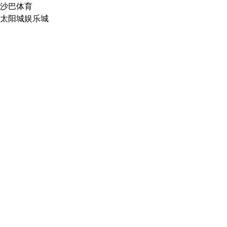
沙巴体育
太阳城娱乐城