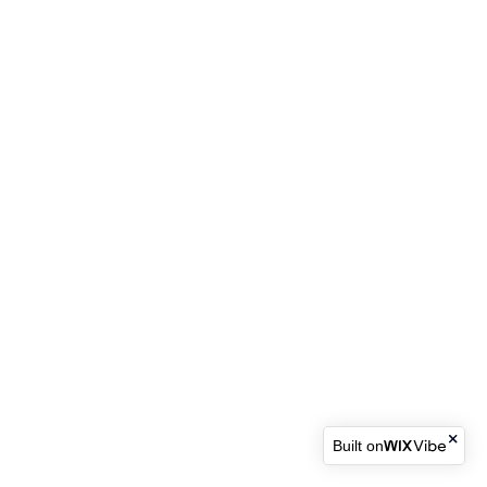
Built on