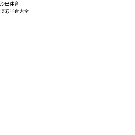
沙巴体育
博彩平台大全