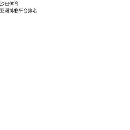
沙巴体育
亚洲博彩平台排名