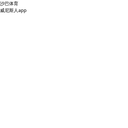
沙巴体育
威尼斯人app