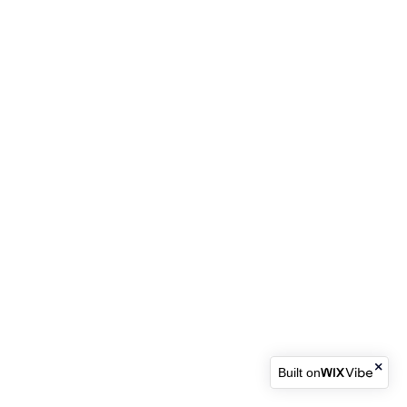
Built on