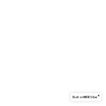
Built on