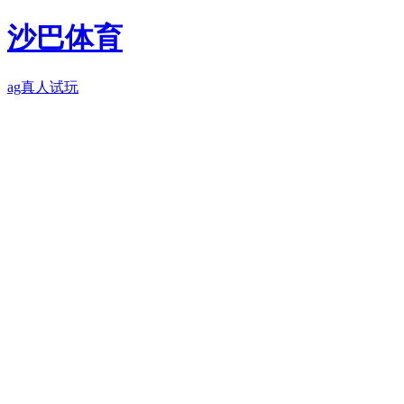
沙巴体育
ag真人试玩