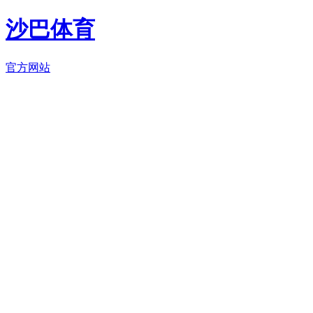
沙巴体育
官方网站