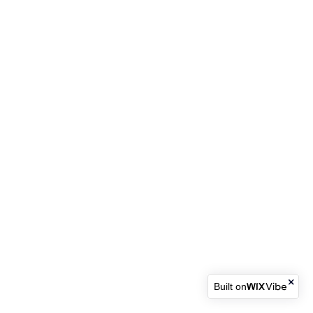
Built on