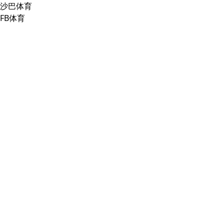
沙巴体育
FB体育