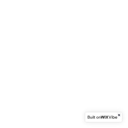
Built on