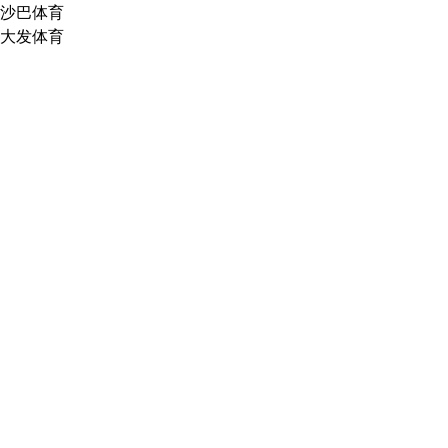
沙巴体育
大发体育