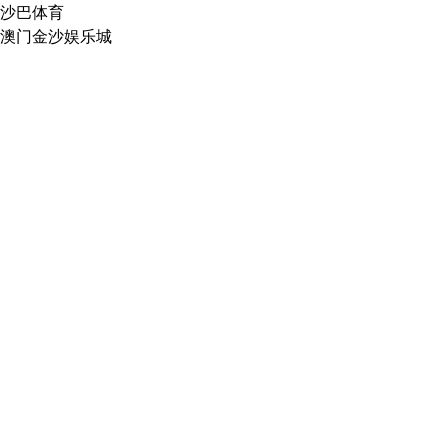
沙巴体育
澳门金沙娱乐城