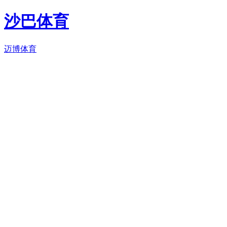
沙巴体育
迈博体育