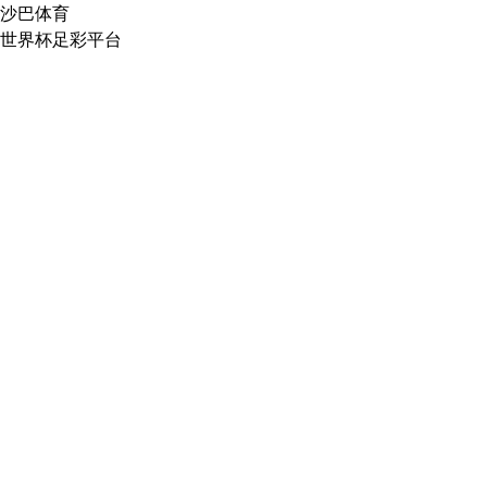
沙巴体育
世界杯足彩平台