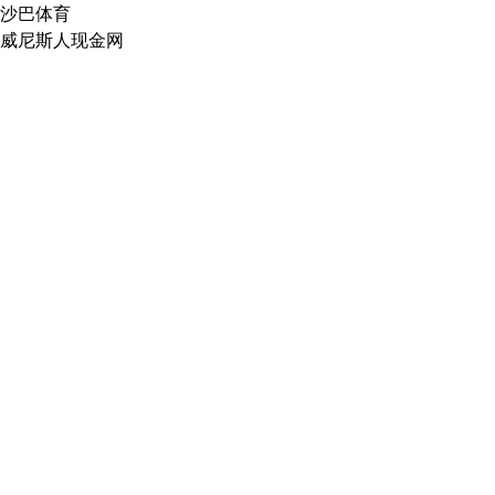
沙巴体育
威尼斯人现金网