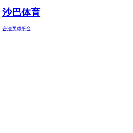
沙巴体育
合法买球平台