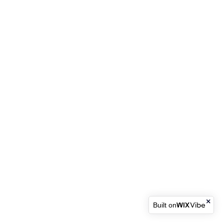
Built on