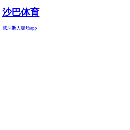
沙巴体育
威尼斯人赌场app