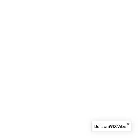
Built on